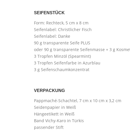
SEIFENSTÜCK
Form: Rechteck, 5 cm x 8 cm
Seifenlabel: Christlicher Fisch
Seifenlabel: Danke
90 g transparente Seife PLUS
oder 90 g transparente Seifenmasse + 3 g Kosme
3 Tropfen Minzöl (Spearmint)
3 Tropfen Seifenfarbe in Azurblau
3 g Seifenschaumkonzentrat
VERPACKUNG
Pappmaché-Schachtel, 7 cm x 10 cm x 3,2 cm
Seidenpapier in Weiß
Hängeetikett in Weiß
Band Vichy-Karo in Türkis
passender Stift