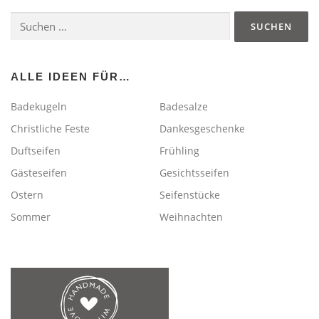
a
Suchen
g
nach:
s
n
a
ALLE IDEEN FÜR…
v
Badekugeln
Badesalze
i
Christliche Feste
Dankesgeschenke
g
Duftseifen
Frühling
a
t
Gästeseifen
Gesichtsseifen
i
Ostern
Seifenstücke
o
Sommer
Weihnachten
n