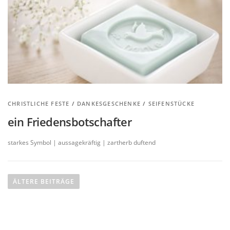
CHRISTLICHE FESTE
/
DANKESGESCHENKE
/
SEIFENSTÜCKE
ein Friedensbotschafter
starkes Symbol | aussagekräftig | zartherb duftend
B
e
ÄLTERE BEITRÄGE
i
t
r