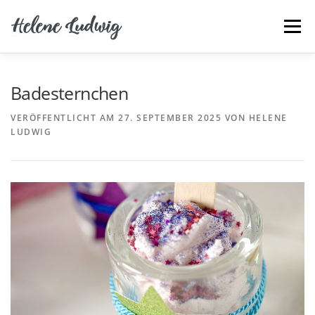
Zum
Inhalt
Menü
springen
DAILY SOAP
REZEPTE
GRUNDANLEITUNGEN
Badesternchen
VERÖFFENTLICHT AM
27. SEPTEMBER 2025
VON
HELENE
LUDWIG
MATERIAL EINKAUFEN BEI WWW.RAYHER.COM