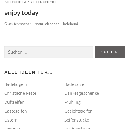
DUFTSEIFEN
/
SEIFENSTÜCKE
enjoy today
Glücklichmacher | natürlich schön | belebend
Suchen
nach:
ALLE IDEEN FÜR…
Badekugeln
Badesalze
Christliche Feste
Dankesgeschenke
Duftseifen
Frühling
Gästeseifen
Gesichtsseifen
Ostern
Seifenstücke
Sommer
Weihnachten