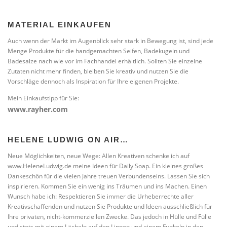
MATERIAL EINKAUFEN
Auch wenn der Markt im Augenblick sehr stark in Bewegung ist, sind jede
Menge Produkte für die handgemachten Seifen, Badekugeln und
Badesalze nach wie vor im Fachhandel erhältlich. Sollten Sie einzelne
Zutaten nicht mehr finden, bleiben Sie kreativ und nutzen Sie die
Vorschläge dennoch als Inspiration für Ihre eigenen Projekte.
Mein Einkaufstipp für Sie:
www.rayher.com
HELENE LUDWIG ON AIR…
Neue Möglichkeiten, neue Wege: Allen Kreativen schenke ich auf
www.HeleneLudwig.de meine Ideen für Daily Soap. Ein kleines großes
Dankeschön für die vielen Jahre treuen Verbundenseins. Lassen Sie sich
inspirieren. Kommen Sie ein wenig ins Träumen und ins Machen. Einen
Wunsch habe ich: Respektieren Sie immer die Urheberrechte aller
Kreativschaffenden und nutzen Sie Produkte und Ideen ausschließlich für
Ihre privaten, nicht-kommerziellen Zwecke. Das jedoch in Hülle und Fülle
und stets mit einem Lächeln auf den Lippen und einem Funkeln in den