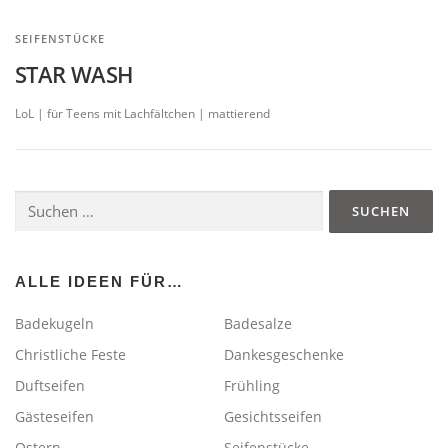
SEIFENSTÜCKE
STAR WASH
LoL | für Teens mit Lachfältchen | mattierend
Suchen
nach:
ALLE IDEEN FÜR…
Badekugeln
Badesalze
Christliche Feste
Dankesgeschenke
Duftseifen
Frühling
Gästeseifen
Gesichtsseifen
Ostern
Seifenstücke