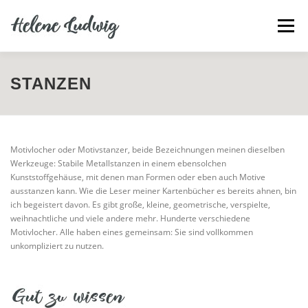
Zum
Inhalt
Menü
springen
DAILY SOAP
REZEPTE
GRUNDANLEITUNGEN
STANZEN
MATERIAL EINKAUFEN BEI WWW.RAYHER.COM
Motivlocher oder Motivstanzer, beide Bezeichnungen meinen dieselben
Werkzeuge: Stabile Metallstanzen in einem ebensolchen
Kunststoffgehäuse, mit denen man Formen oder eben auch Motive
ausstanzen kann. Wie die Leser meiner Kartenbücher es bereits ahnen, bin
ich begeistert davon. Es gibt große, kleine, geometrische, verspielte,
weihnachtliche und viele andere mehr. Hunderte verschiedene
Motivlocher. Alle haben eines gemeinsam: Sie sind vollkommen
unkompliziert zu nutzen.