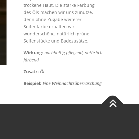
trockene Haut. Die starke Färbung
des Öls machen wir uns zunutze,
denn ohne Zugabe weiterer
Seifenfarbe erhalten wir
wunderschöne, natürlich grüne
Seifenstücke und Badezusätze.
Wirkung:
nachhaltig pflegend, natürlich
färbend
Zusatz:
Öl
Beispiel:
Eine Weihnachtsüberraschung